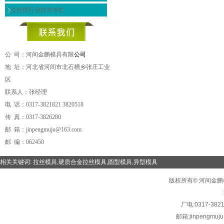
拉丝模行业技术专栏
公 司：河间金鹏模具有限
公司
地 址：河北省河间市北石槽乡张庄工业
区
联系人：张经理
电 话：0317-3821821 3820518
传 真：0317-3826280
邮 箱：jinpengmuju@163.com
邮 编：062450
相关关键词:
拉丝模具
,
硬质合金拉丝模具
,
圆型模具
,
异型模具
版权所有© 河间金鹏模具有限
厂电:
0317-382
邮箱:
jinpengmuj