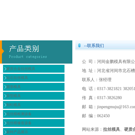
--联系我们
公 司：河间金鹏模具有限
硬质合金拉丝模具
地 址：河北省河间市北石
钻石拉丝模具
联系人：张经理
圆形模具
电 话：0317-3821821 38205
异型模具
传 真：0317-3826280
制钉模具
邮 箱：jinpengmuju@163.co
拉丝模检测设备
邮 编：062450
拉丝模修造设备
网站来源：
拉丝模具
、
硬质
新特产品展示