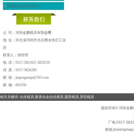
拉丝模行业技术专栏
公 司：河间金鹏模具有限
公司
地 址：河北省河间市北石槽乡张庄工业
区
联系人：张经理
电 话：0317-3821821 3820518
传 真：0317-3826280
邮 箱：jinpengmuju@163.com
邮 编：062450
相关关键词:
拉丝模具
,
硬质合金拉丝模具
,
圆型模具
,
异型模具
版权所有© 河间金鹏模具有限
厂电:
0317-382
邮箱:
jinpengmuj