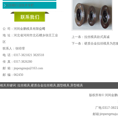
拉丝模行业技术专栏
公 司：河间金鹏模具有限
公司
地 址：河北省河间市北石槽乡张庄工业
上一条：
拉丝模具款式真诚
区
下一条：
硬质合金拉丝模具为您
联系人：张经理
电 话：0317-3821821 3820518
传 真：0317-3826280
邮 箱：jinpengmuju@163.com
邮 编：062450
相关关键词:
拉丝模具
,
硬质合金拉丝模具
,
圆型模具
,
异型模具
版权所有© 河间金鹏模具有限
厂电:
0317-382
邮箱:
jinpengmuj